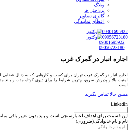
وبلاگ
پرداختی ها
گالری تصاویر
اعطای نمایندگی
09301695922
09056723180
09301695922
09056723180
اجاره انبار در گمرک غرب
اجاره انبار در گمرک غرب تهران برای کسب‌ و کارهایی که به‌ دنبال فضایی ام
امنیت بالا و پذیرش سریع، بهترین شرایط را برای دپوی کوتاه‌ مدت و بلند مدت
است.
همین حالا تماس بگیرید
LinkedIn
این قسمت برای اهداف اعتبارسنجی است و باید بدون تغییر باقی بماند
نام و نام خانوادگی
(ضروری)