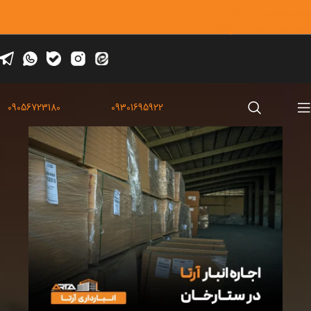
Skip to navigation
Skip to main content
09056723180
09301695922